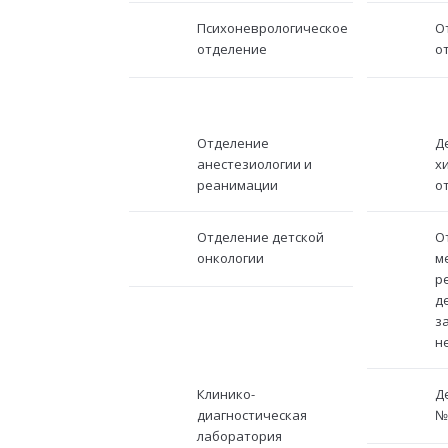
Психоневрологическое
О
отделение
о
Отделение
Д
анестезиологии и
х
реанимации
о
Отделение детской
О
онкологии
м
р
д
з
н
Клинико-
Д
диагностическая
№
лаборатория