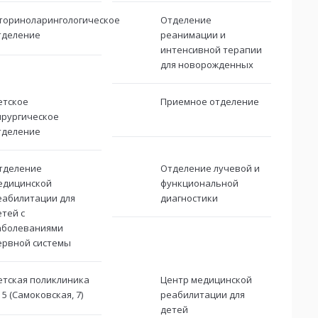
ториноларингологическое
Отделение
тделение
реанимации и
интенсивной терапии
для новорожденных
етское
Приемное отделение
ирургическое
тделение
тделение
Отделение лучевой и
едицинской
функциональной
еабилитации для
диагностики
етей с
аболеваниями
ервной системы
етская поликлиника
Центр медицинской
 5 (Самоковская, 7)
реабилитации для
детей