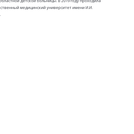
бластной детской больницы. В 2019 году проходила
ственный медицинский университет имени И.И.
.