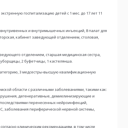
экстренную госпитализацию детей с 1 мес. до 17 лет 11
 внутривенных и внутримышечных инъекций, 8 палат для
торская, кабинет заведующей отделением, столовая,
аведующего отделением, старшая медицинская сестра,
 уборщицы, 2 буфетчицы, 1 кастелянша.
категорию, 3 медсестры-высшую квалификационную
мской области с различными заболеваниями, такими как:
нарушения, дегенеративные, демиелинизирующие и
 последствиями перенесенных нейроинфекций,
С, заболевания периферической нервной системы,
огласно клиническим рекомендациям, в том числе