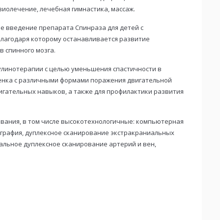
иолечение, лечебная гимнастика, массаж.
е введение препарата Спинраза для детей с
лагодаря которому останавливается развитие
 спинного мозга.
тулинотерапии с целью уменьшения спастичности в
енка с различными формами поражения двигательной
гательных навыков, а также для профилактики развития
вания, в том числе высокотехнологичные: компьютерная
графия, дуплексное сканирование экстракраниальных
льное дуплексное сканирование артерий и вен,