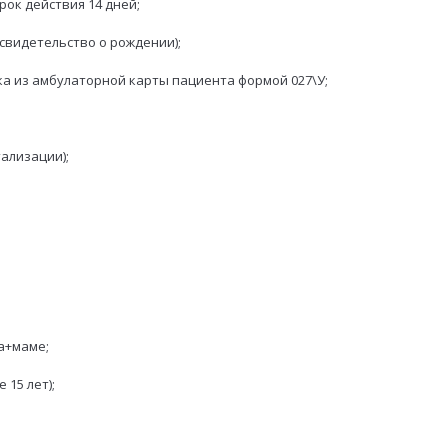
рок действия 14 дней;
 свидетельство о рождении);
ка из амбулаторной карты пациента формой 027\У;
тализации);
ла+маме;
15 лет);