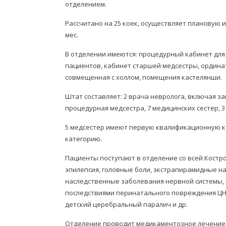
отделением.
Рассчитано на 25 коек, осуществляет плановую и 
мес.
В отделении имеются: процедурный кабинет для
пациентов, кабинет старшей медсестры, ордина
совмещенная с холлом, помещения кастелянши.
Штат составляет: 2 врача невролога, включая з
процедурная медсестра, 7 медицинских сестер, 3
5 медсестер имеют первую квалификационную 
категорию.
Пациенты поступают в отделение со всей Костро
эпилепсия, головные боли, экстрапирамидные 
наследственные заболевания нервной системы,
последствиями перинатального повреждения ЦН
детский церебральный паралич и др.
Отделение проводит медикаментозное лечение с