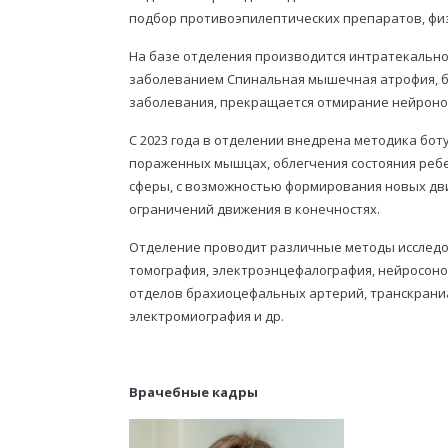
подбор противоэпилептических препаратов, физ
На базе отделения производится интратекально
заболеванием Спинальная мышечная атрофия, б
заболевания, прекращается отмирание нейронов
С 2023 года в отделении внедрена методика бо
пораженных мышцах, облегчения состояния реб
сферы, с возможностью формирования новых дви
ограничений движения в конечностях.
Отделение проводит различные методы исследо
томография, электроэнцефалография, нейросоно
отделов брахиоцефальных артерий, транскраниа
электромиография и др.
Врачебные кадры