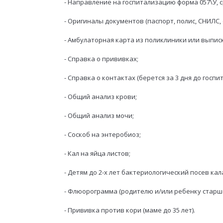
- Направление на госпитализацию форма 057\У, с
- Оригиналы документов (паспорт, полис, СНИЛС,
- Амбулаторная карта из поликлиники или выпис
- Справка о прививках;
- Справка о контактах (берется за 3 дня до госпи
- Общий анализ крови;
- Общий анализ мочи;
- Соскоб на энтеробиоз;
- Кал на яйца листов;
- Детям до 2-х лет бактериологический посев ка
- Флюорограмма (родителю и/или ребенку старше 
- Прививка против кори (маме до 35 лет).